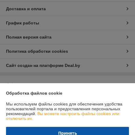
Доставка и оплата
График работы
Полная версия сайта
Политика обработки cookies
Сайт создан на платформе Deal.by
Информация для покупателя
Обработка файлов cookie
Юридическое лицо:
Общество с ограниченной ответственностью
«ГлобалСпецТрейд»
220030, Республика Беларусь, г.Минск, ул.Комсомольская, 11-7Д
Мы используем файлы cookies для обеспечения удобства
пользователей портала и предоставления персональных
Регистрационный номер ЕГР: 193818085
рекомендаций.
Вы можете настроить файлы cookies или
отключить их.
УНП: 193818085
Регистрационный орган: Мингорсиполком
Принять