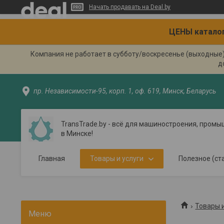
Начать продавать на Deal.by
ЦЕНЫ каталог
Компания не работает в субботу/воскресенье (выходные
д
пр. Независимости-95, корп. 1, оф. 619, Минск, Беларусь
TransTrade.by - всё для машиностроения, пром
в Минске!
Главная
Товары и услуги
Полезное (ст
Товары и