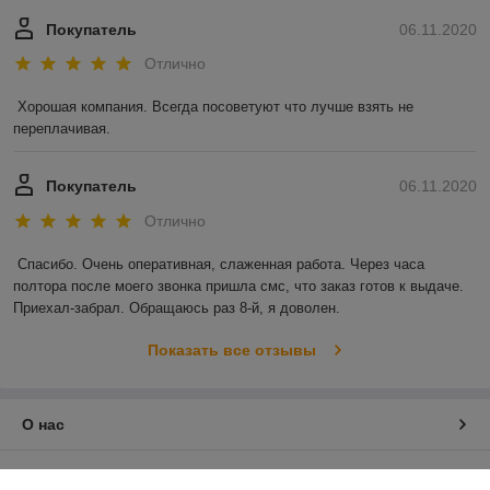
Покупатель
06.11.2020
Отлично
Хорошая компания. Всегда посоветуют что лучше взять не 
переплачивая.
Покупатель
06.11.2020
Отлично
Спасибо. Очень оперативная, слаженная работа. Через часа 
полтора после моего звонка пришла смс, что заказ готов к выдаче. 
Приехал-забрал. Обращаюсь раз 8-й, я доволен.
Показать все отзывы
О нас
Контакты