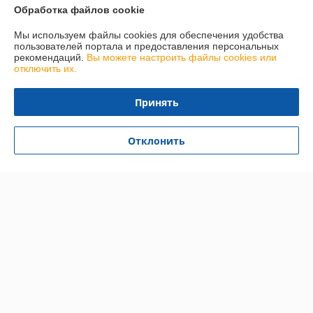
Обработка файлов cookie
Доставка и оплата
Мы используем файлы cookies для обеспечения удобства
пользователей портала и предоставления персональных
График работы
рекомендаций.
Вы можете настроить файлы cookies или
отключить их.
Полная версия сайта
Принять
Политика обработки cookies
Отклонить
Сайт создан на платформе Deal.by
Информация для покупателя
Юридическое лицо:
Общество с ограниченной ответственностью
«ГлобалСпецТрейд»
220030, Республика Беларусь, г.Минск, ул.Комсомольская, 11-7Д
Регистрационный номер ЕГР: 193818085
УНП: 193818085
Регистрационный орган: Мингорсиполком