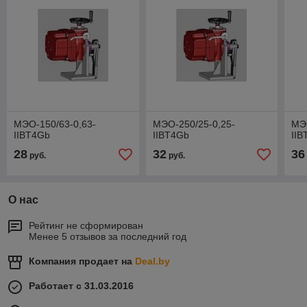
МЭО-150/63-0,63-
МЭО-250/25-0,25-
МЭО
IIBT4Gb
IIBT4Gb
IIB
28
32
36
руб.
руб.
О нас
Рейтинг не сформирован
Менее 5 отзывов за последний год
Компания продает на
Deal.by
Работает с 31.03.2016