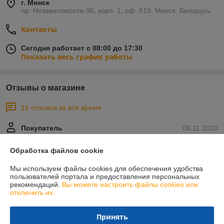
г. Минск
пр. Независимости-95, корп. 1, оф. 619, Минск, Беларусь
Контакты
Сегодня работает с 08:00 до 17:30
Показать весь график работы
Отзывы о магазине
15 отзывов за всё время
Покупатель
06.11.2020
Отлично
Обработка файлов cookie
Хорошая компания. Всегда посоветуют что лучше взять не 
Мы используем файлы cookies для обеспечения удобства
переплачивая.
пользователей портала и предоставления персональных
рекомендаций.
Вы можете настроить файлы cookies или
отключить их.
Покупатель
06.11.2020
Отлично
Принять