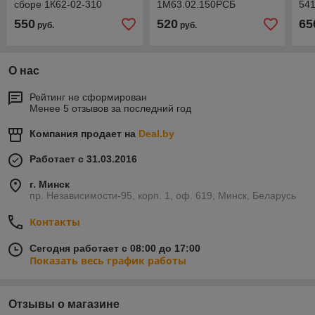
сборе 1К62-02-310
1М63.02.150РСБ
541
550
520
65
руб.
руб.
О нас
Рейтинг не сформирован
Менее 5 отзывов за последний год
Компания продает на
Deal.by
Работает с 31.03.2016
г. Минск
пр. Независимости-95, корп. 1, оф. 619, Минск, Беларусь
Контакты
Сегодня работает с 08:00 до 17:00
Показать весь график работы
Отзывы о магазине