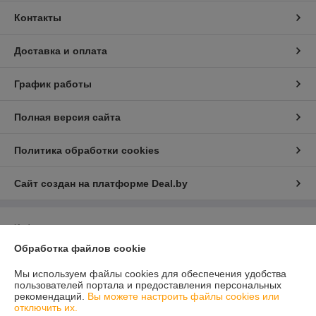
Контакты
Доставка и оплата
График работы
Полная версия сайта
Политика обработки cookies
Сайт создан на платформе Deal.by
Информация для покупателя
Обработка файлов cookie
Юридическое лицо:
Общество с ограниченной ответственностью
«ГлобалСпецТрейд»
220030, Республика Беларусь, г.Минск, ул.Комсомольская, 11-7Д
Мы используем файлы cookies для обеспечения удобства
пользователей портала и предоставления персональных
Регистрационный номер ЕГР: 193818085
рекомендаций.
Вы можете настроить файлы cookies или
отключить их.
УНП: 193818085