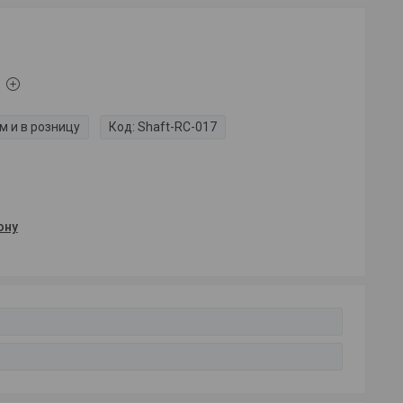
м и в розницу
Код:
Shaft-RC-017
ону