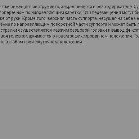
отки режущего инструмента, закрепленного в резцедержателе. С
поперечном по направляющим каретки. Эти перемещения могут б
же от руки. Кроме того, верхняя часть суппорта, несущая на себе
ение по направляющим поворотной части суппорта и может быть п
 стрелки осуществляется разжим резцовой головки и вывод фиксат
вая головка зажимается в новом зафиксированном положении. Го
ена в любом промежуточном положении.