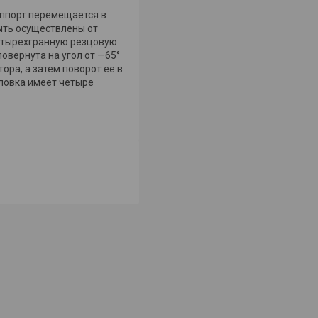
уппорт перемещается в
ыть осуществлены от
 четырехгранную резцовую
овернута на угол от —65°
ора, а затем поворот ее в
ловка имеет четыре