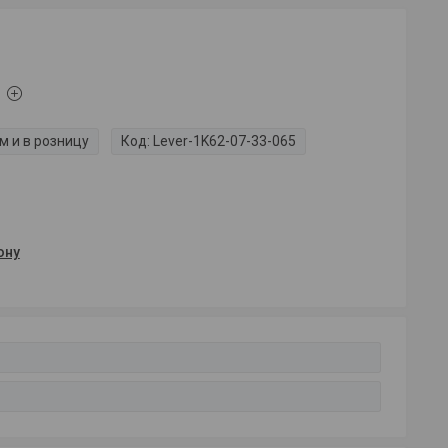
м и в розницу
Код:
Lever-1K62-07-33-065
ону