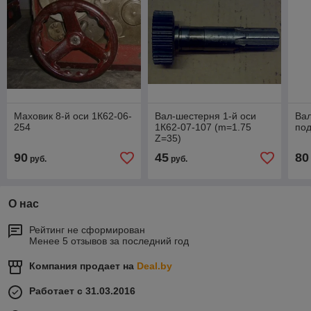
Маховик 8-й оси 1К62-06-
Вал-шестерня 1-й оси
Вал
254
1К62-07-107 (m=1.75
под
Z=35)
90
45
80
руб.
руб.
О нас
Рейтинг не сформирован
Менее 5 отзывов за последний год
Компания продает на
Deal.by
Работает с 31.03.2016