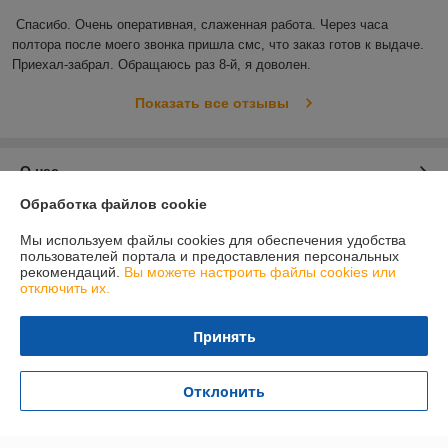
Спасибо. Очень оперативная, слаженная работа. Через часа 
полтора после моего звонка пришла смс, что заказ готов к выдаче. 
Приехал-забрал. Обращаюсь раз 8-й, я доволен.
Показать все отзывы
О нас
Обработка файлов cookie
Контакты
Мы используем файлы cookies для обеспечения удобства
пользователей портала и предоставления персональных
Доставка и оплата
рекомендаций.
Вы можете настроить файлы cookies или
отключить их.
График работы
Принять
Полная версия сайта
Отклонить
Политика обработки cookies