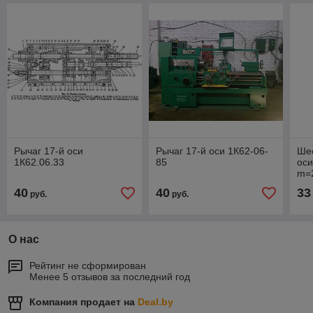
Рычаг 17-й оси
Рычаг 17-й оси 1К62-06-
Шес
1К62.06.33
85
оси
m=
40
40
33
руб.
руб.
О нас
Рейтинг не сформирован
Менее 5 отзывов за последний год
Компания продает на
Deal.by