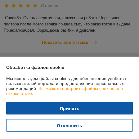
Отлично
Спасибо. Очень оперативная, слаженная работа. Через часа 
полтора после моего звонка пришла смс, что заказ готов к выдаче. 
Приехал-забрал. Обращаюсь раз 8-й, я доволен.
Показать все отзывы
О нас
Обработка файлов cookie
Контакты
Мы используем файлы cookies для обеспечения удобства
пользователей портала и предоставления персональных
рекомендаций.
Вы можете настроить файлы cookies или
Доставка и оплата
отключить их.
График работы
Принять
Полная версия сайта
Отклонить
Политика обработки cookies