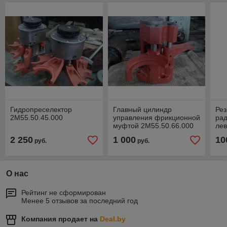
Гидропреселектор
Главный цилиндр
Ре
2М55.50.45.000
управления фрикционной
рад
муфтой 2М55.50.66.000
лев
B2
2 250
1 000
10
руб.
руб.
(29
О нас
Рейтинг не сформирован
Менее 5 отзывов за последний год
Компания продает на
Deal.by