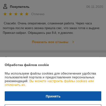
Покупатель
06.11.2020
Отлично
Спасибо. Очень оперативная, слаженная работа. Через часа 
полтора после моего звонка пришла смс, что заказ готов к выдаче. 
Приехал-забрал. Обращаюсь раз 8-й, я доволен.
Показать все отзывы
О нас
Обработка файлов cookie
Контакты
Мы используем файлы cookies для обеспечения удобства
пользователей портала и предоставления персональных
Доставка и оплата
рекомендаций.
Вы можете настроить файлы cookies или
отключить их.
График работы
Принять
Полная версия сайта