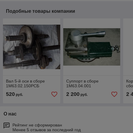
Подобные товары компании
Вал 5-й оси в сборе
Суппорт в сборе
Кор
1М63.02.150РСБ
1М63.04.001
сбо
520
2 200
2 
руб.
руб.
О нас
Рейтинг не сформирован
Менее 5 отзывов за последний год