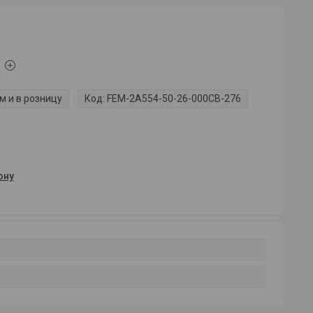
м и в розницу
Код:
FEM-2A554-50-26-000CB-276
ону