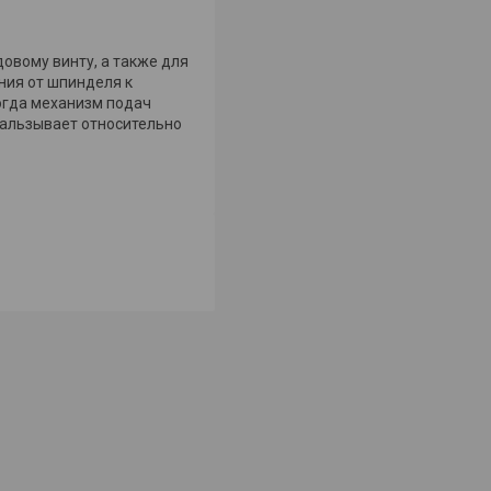
овому винту, а также для
ния от шпинделя к
Когда механизм подач
кальзывает относительно