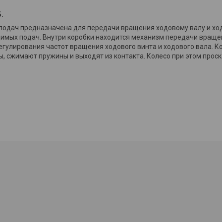
.
 подач предназначена для передачи вращения ходовому валу и ход
димых подач. Внутри коробки находится механизм передачи враще
регулирования частот вращения ходового винта и ходового вала. 
, сжимают пружины и выходят из контакта. Колесо при этом прос