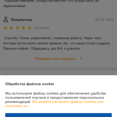
Хорошая компания. Всегда посоветуют что лучше взять не 
переплачивая.
Покупатель
06.11.2020
Отлично
Спасибо. Очень оперативная, слаженная работа. Через часа 
полтора после моего звонка пришла смс, что заказ готов к выдаче. 
Приехал-забрал. Обращаюсь раз 8-й, я доволен.
Показать все отзывы
О нас
Обработка файлов cookie
Контакты
Мы используем файлы cookies для обеспечения удобства
пользователей портала и предоставления персональных
Доставка и оплата
рекомендаций.
Вы можете настроить файлы cookies или
отключить их.
График работы