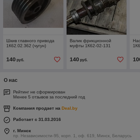
Шкив главного привода
Валик фрикционной
Нас
1К62.02.362 (чугун)
муфты 1К62-02-131
1К6
140
140
10
руб.
руб.
О нас
Рейтинг не сформирован
Менее 5 отзывов за последний год
Компания продает на
Deal.by
Работает с 31.03.2016
г. Минск
пр. Независимости-95, корп. 1, оф. 619, Минск, Беларусь