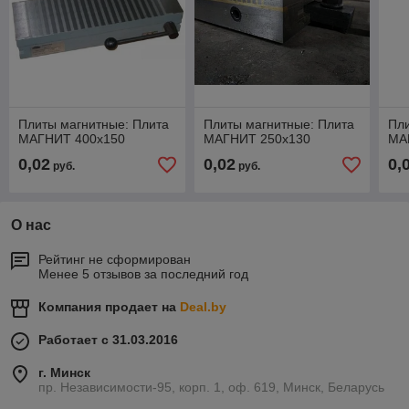
Плиты магнитные: Плита
Плиты магнитные: Плита
Пли
МАГНИТ 400х150
МАГНИТ 250х130
МА
0,02
0,02
0,
руб.
руб.
О нас
Рейтинг не сформирован
Менее 5 отзывов за последний год
Компания продает на
Deal.by
Работает с 31.03.2016
г. Минск
пр. Независимости-95, корп. 1, оф. 619, Минск, Беларусь