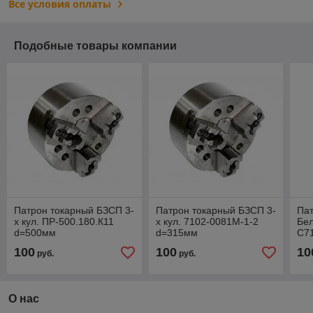
Все условия оплаты
Подобные товары компании
Патрон токарный БЗСП 3-
Патрон токарный БЗСП 3-
Па
х кул. ПР-500.180.К11
х кул. 7102-0081М-1-2
Бел
d=500мм
d=315мм
С7
100
100
10
руб.
руб.
О нас