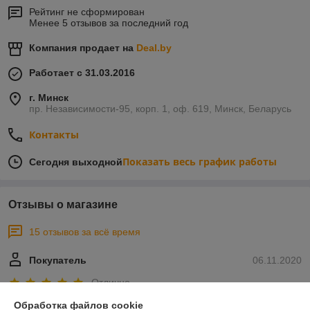
Рейтинг не сформирован
Менее 5 отзывов за последний год
Компания продает на
Deal.by
Работает с 31.03.2016
г. Минск
пр. Независимости-95, корп. 1, оф. 619, Минск, Беларусь
Контакты
Показать весь график работы
Сегодня выходной
Отзывы о магазине
15 отзывов за всё время
Покупатель
06.11.2020
Отлично
Обработка файлов cookie
Хорошая компания. Всегда посоветуют что лучше взять не 