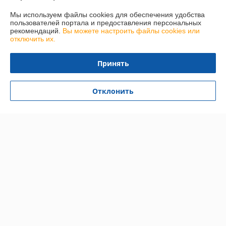
переплачивая.
Мы используем файлы cookies для обеспечения удобства
пользователей портала и предоставления персональных
рекомендаций.
Вы можете настроить файлы cookies или
Покупатель
06.11.2020
отключить их.
Отлично
Принять
Спасибо. Очень оперативная, слаженная работа. Через часа 
полтора после моего звонка пришла смс, что заказ готов к выдаче. 
Отклонить
Приехал-забрал. Обращаюсь раз 8-й, я доволен.
Показать все отзывы
О нас
Контакты
Доставка и оплата
График работы