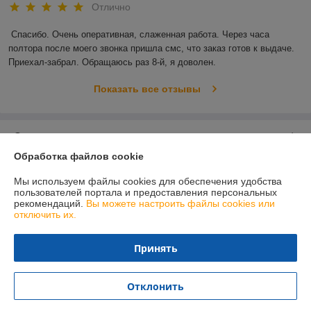
Отлично
Спасибо. Очень оперативная, слаженная работа. Через часа 
полтора после моего звонка пришла смс, что заказ готов к выдаче. 
Приехал-забрал. Обращаюсь раз 8-й, я доволен.
Показать все отзывы
О нас
Обработка файлов cookie
Контакты
Мы используем файлы cookies для обеспечения удобства
пользователей портала и предоставления персональных
Доставка и оплата
рекомендаций.
Вы можете настроить файлы cookies или
отключить их.
График работы
Принять
Полная версия сайта
Отклонить
Политика обработки cookies