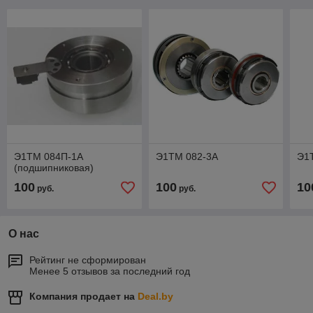
Э1ТМ 084П-1А
Э1ТМ 082-3А
Э1
(подшипниковая)
100
100
10
руб.
руб.
О нас
Рейтинг не сформирован
Менее 5 отзывов за последний год
Компания продает на
Deal.by