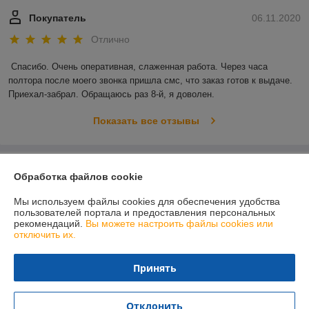
Покупатель
06.11.2020
Отлично
Спасибо. Очень оперативная, слаженная работа. Через часа 
полтора после моего звонка пришла смс, что заказ готов к выдаче. 
Приехал-забрал. Обращаюсь раз 8-й, я доволен.
Показать все отзывы
О нас
Обработка файлов cookie
Контакты
Мы используем файлы cookies для обеспечения удобства
пользователей портала и предоставления персональных
рекомендаций.
Вы можете настроить файлы cookies или
Доставка и оплата
отключить их.
График работы
Принять
Полная версия сайта
Отклонить