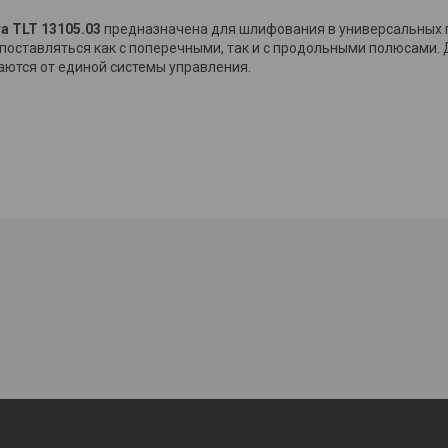
а TLT 13105.03
предназначена для шлифования в универсальных
т поставляться как с поперечными, так и с продольными полюсами.
таются от единой системы управления.