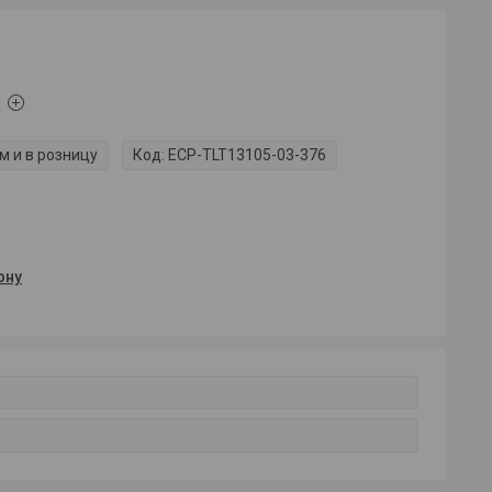
м и в розницу
Код:
ECP-TLT13105-03-376
ону