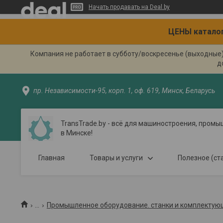
Начать продавать на Deal.by
ЦЕНЫ каталог
Компания не работает в субботу/воскресенье (выходные
д
пр. Независимости-95, корп. 1, оф. 619, Минск, Беларусь
TransTrade.by - всё для машиностроения, пром
в Минске!
Главная
Товары и услуги
Полезное (ст
...
Промышленное оборудование. станки и комплектующи