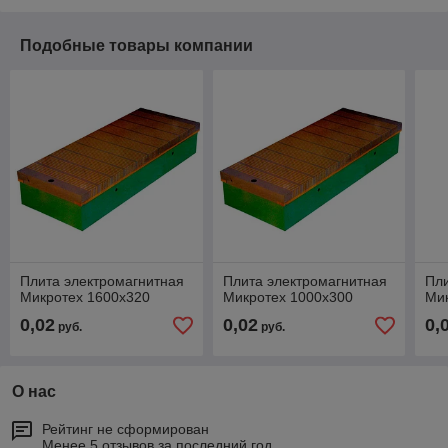
Подобные товары компании
Плита электромагнитная
Плита электромагнитная
Пли
Микротех 1600х320
Микротех 1000х300
Ми
0,02
0,02
0,
руб.
руб.
О нас
Рейтинг не сформирован
Менее 5 отзывов за последний год