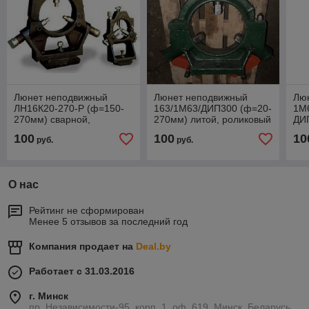
Люнет неподвижный
Люнет неподвижный
Лю
ЛН16К20-270-Р (ф=150-
163/1М63/ДИП300 (ф=20-
1М
270мм) сварной,
270мм) литой, роликовый
ДИ
роликовый
(ф=
100
100
10
руб.
руб.
кул
О нас
Рейтинг не сформирован
Менее 5 отзывов за последний год
Компания продает на
Deal.by
Работает с 31.03.2016
г. Минск
пр. Независимости-95, корп. 1, оф. 619, Минск, Беларусь