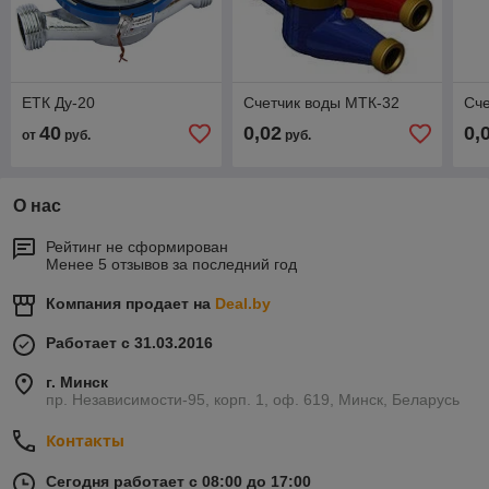
ETК Ду-20
Счетчик воды МТК-32
Сче
40
0,02
0,
от
руб.
руб.
О нас
Рейтинг не сформирован
Менее 5 отзывов за последний год
Компания продает на
Deal.by
Работает с 31.03.2016
г. Минск
пр. Независимости-95, корп. 1, оф. 619, Минск, Беларусь
Контакты
Сегодня работает с 08:00 до 17:00